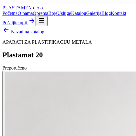
PLASTAMEN
d.o.o.
Početna
O nama
Oprema
Boje
Usluge
Katalog
Galerija
Blog
Kontakt
Pošaljite upit
Nazad na katalog
APARATI ZA PLASTIFIKACIJU METALA
Plastamat 20
Preporučeno