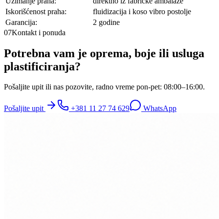
Uzimanje praha:
direktno iz fabričke ambalaže
Iskorišćenost praha:
fluidizacija i koso vibro postolje
Garancija:
2 godine
07
Kontakt i ponuda
Potrebna vam je oprema, boje ili usluga
plastificiranja?
Pošaljite upit ili nas pozovite, radno vreme pon-pet: 08:00–16:00.
Pošaljite upit
+381 11 27 74 629
WhatsApp