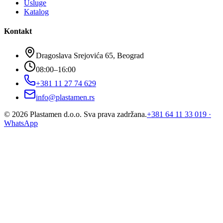
Usluge
Katalog
Kontakt
Dragoslava Srejovića 65, Beograd
08:00–16:00
+381 11 27 74 629
info@plastamen.rs
©
2026
Plastamen d.o.o.
Sva prava zadržana.
+381 64 11 33 019
·
WhatsApp