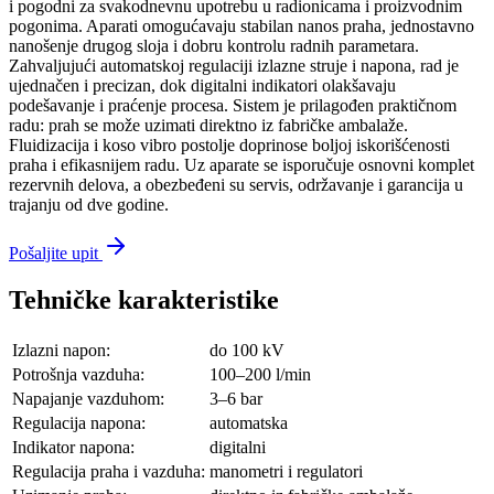
i pogodni za svakodnevnu upotrebu u radionicama i proizvodnim
pogonima. Aparati omogućavaju stabilan nanos praha, jednostavno
nanošenje drugog sloja i dobru kontrolu radnih parametara.
Zahvaljujući automatskoj regulaciji izlazne struje i napona, rad je
ujednačen i precizan, dok digitalni indikatori olakšavaju
podešavanje i praćenje procesa. Sistem je prilagođen praktičnom
radu: prah se može uzimati direktno iz fabričke ambalaže.
Fluidizacija i koso vibro postolje doprinose boljoj iskorišćenosti
praha i efikasnijem radu. Uz aparate se isporučuje osnovni komplet
rezervnih delova, a obezbeđeni su servis, održavanje i garancija u
trajanju od dve godine.
Pošaljite upit
Tehničke karakteristike
Izlazni napon:
do 100 kV
Potrošnja vazduha:
100–200 l/min
Napajanje vazduhom:
3–6 bar
Regulacija napona:
automatska
Indikator napona:
digitalni
Regulacija praha i vazduha:
manometri i regulatori