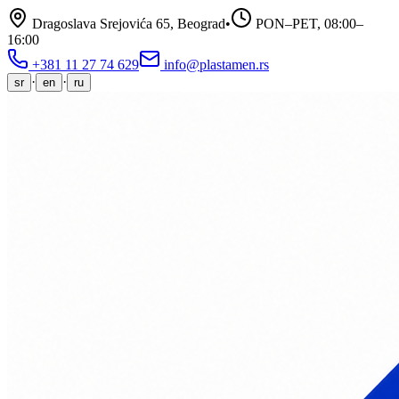
Dragoslava Srejovića 65, Beograd
•
PON–PET,
08:00–
16:00
+381 11 27 74 629
info@plastamen.rs
·
·
sr
en
ru