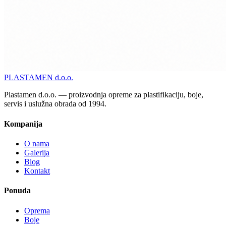
PLASTAMEN
d.o.o.
Plastamen d.o.o. — proizvodnja opreme za plastifikaciju, boje,
servis i uslužna obrada od 1994.
Kompanija
O nama
Galerija
Blog
Kontakt
Ponuda
Oprema
Boje