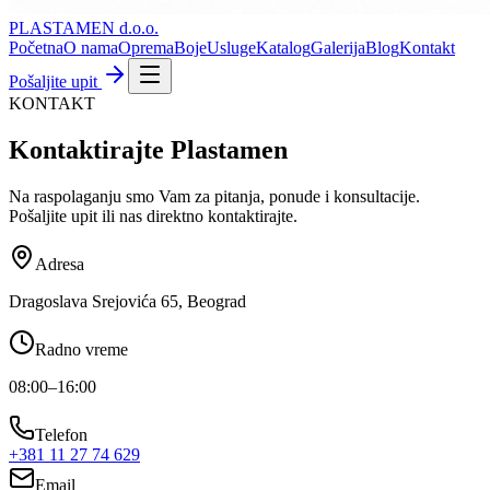
PLASTAMEN
d.o.o.
Početna
O nama
Oprema
Boje
Usluge
Katalog
Galerija
Blog
Kontakt
Pošaljite upit
KONTAKT
Kontaktirajte Plastamen
Na raspolaganju smo Vam za pitanja, ponude i konsultacije.
Pošaljite upit ili nas direktno kontaktirajte.
Adresa
Dragoslava Srejovića 65, Beograd
Radno vreme
08:00–16:00
Telefon
+381 11 27 74 629
Email