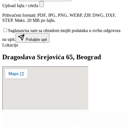
Upload fajla / crteža
Prihvaćeni formati: PDF, JPG, PNG, WEBP, ZIP, DWG, DXF,
STEP. Maks. 20 MB po fajlu.
Saglasan/na sam sa obradom mojih podataka u svrhu odgovora
na upit.
Pošaljite upit
Lokacija
Dragoslava Srejovića 65, Beograd