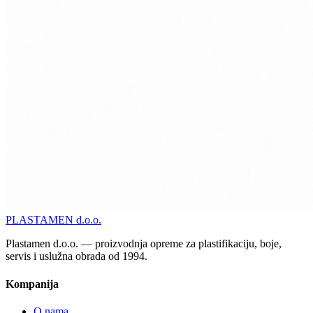
PLASTAMEN
d.o.o.
Plastamen d.o.o. — proizvodnja opreme za plastifikaciju, boje,
servis i uslužna obrada od 1994.
Kompanija
O nama