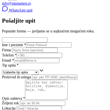
info@plastamen.rs
WhatsApp upit
Pošaljite upit
Popunite formu — javljamo se u najkraćem mogućem roku.
Ime i prezime
*
Firma
Telefon
*
Email
*
Tip upita
*
Proizvod ili usluga
Opis zahteva
*
Željeni rok
Lokacija