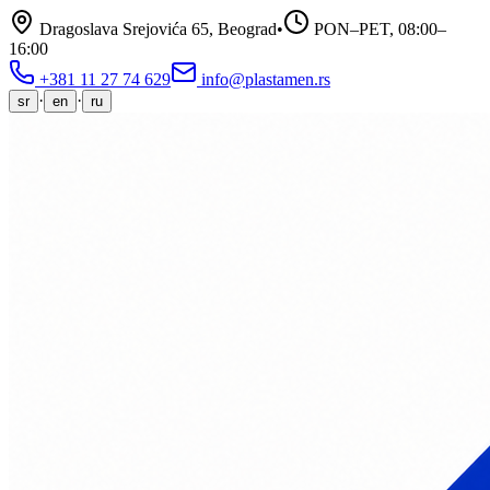
Dragoslava Srejovića 65, Beograd
•
PON–PET,
08:00–
16:00
+381 11 27 74 629
info@plastamen.rs
·
·
sr
en
ru